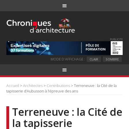
PUBLICITE
MODE D'AFFICHAGE :
CLAIR
SOMBRE
Accueil
>
Architectes
>
Contributions
> Terreneuve : la Cité de la
tapisserie d’Aubusson à l’épreuve des ans
Terreneuve : la Cité de
la tapisserie