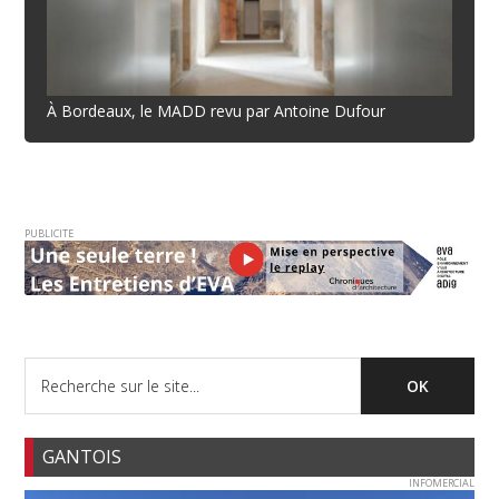
À Bordeaux, le MADD revu par Antoine Dufour
PUBLICITE
GANTOIS
INFOMERCIAL