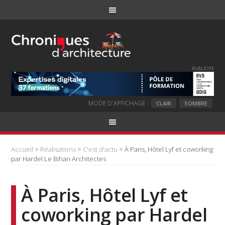
PUBLICITE
MODE D'AFFICHAGE :
CLAIR
SOMBRE
Accueil
>
Réalisations
>
C'est d'actu
> À Paris, Hôtel Lyf et coworking
par Hardel Le Bihan Architectes
À Paris, Hôtel Lyf et
coworking par Hardel