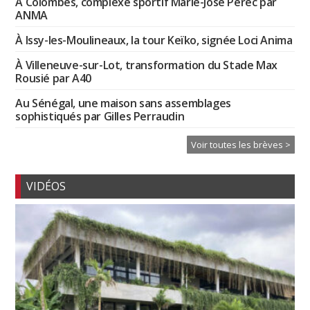
À Colombes, complexe sportif Marie-José Perec par
ANMA
À Issy-les-Moulineaux, la tour Keïko, signée Loci Anima
À Villeneuve-sur-Lot, transformation du Stade Max
Rousié par A40
Au Sénégal, une maison sans assemblages
sophistiqués par Gilles Perraudin
Voir toutes les brèves >
VIDÉOS