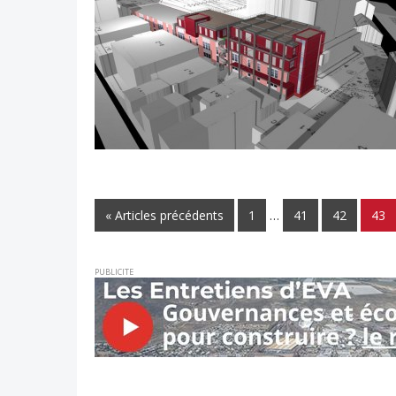
« Articles précédents
1
…
41
42
43
PUBLICITE