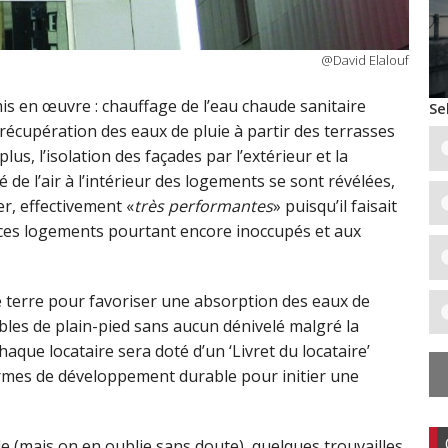
@David Elalouf
mis en œuvre : chauffage de l’eau chaude sanitaire
Se
récupération des eaux de pluie à partir des terrasses
us, l’isolation des façades par l’extérieur et la
é de l’air à l’intérieur des logements se sont révélées,
er, effectivement «
très performantes
» puisqu’il faisait
ces logements pourtant encore inoccupés et aux
e terre pour favoriser une absorption des eaux de
ibles de plain-pied sans aucun dénivelé malgré la
que locataire sera doté d’un ‘Livret du locataire’
rmes de développement durable pour initier une
e (mais on en oublie sans doute), quelques trouvailles