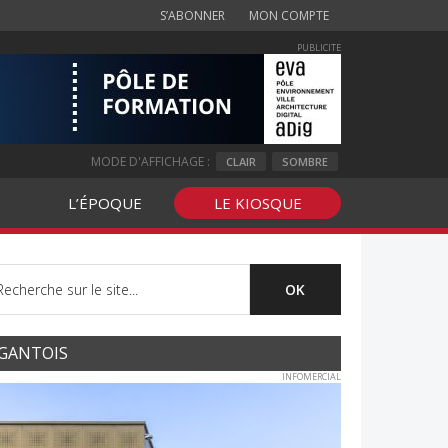
S’ABONNER
MON COMPTE
PUBLICITE
MODE D'AFFICHAGE :
CLAIR
SOMBRE
L’ÉPOQUE
LE KIOSQUE
GANTOIS
INFOMERCIAL