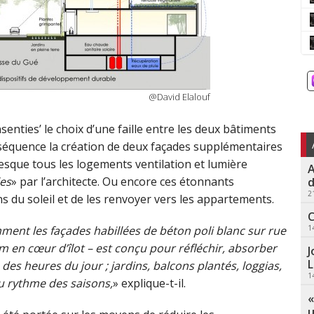
@David Elalouf
enties’ le choix d’une faille entre les deux bâtiments
nséquence la création de deux façades supplémentaires
resque tous les logements ventilation et lumière
A
les
» par l’architecte. Ou encore ces étonnants
d
2
s du soleil et de les renvoyer vers les appartements.
C
1
ment les façades habillées de béton poli blanc sur rue
m en cœur d’îlot – est conçu pour réfléchir, absorber
J
L
des heures du jour ; jardins, balcons plantés, loggias,
1
au rythme des saisons,
» explique-t-il.
«
u