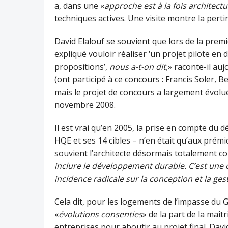
a, dans une «
approche est à la fois architectu
techniques actives. Une visite montre la perti
David Elalouf se souvient que lors de la prem
expliqué vouloir réaliser ‘un projet pilote en
propositions’,
nous a-t-on dit,
» raconte-il auj
(ont participé à ce concours : Francis Soler,
mais le projet de concours a largement évolué
novembre 2008.
Il est vrai qu’en 2005, la prise en compte du
HQE et ses 14 cibles – n’en était qu’aux prémic
souvient l’architecte désormais totalement con
inclure le développement durable. C’est une 
incidence radicale sur la conception et la ges
Cela dit, pour les logements de l’impasse du Gu
«
évolutions consenties
» de la part de la maît
entreprises pour aboutir au projet final. Davi