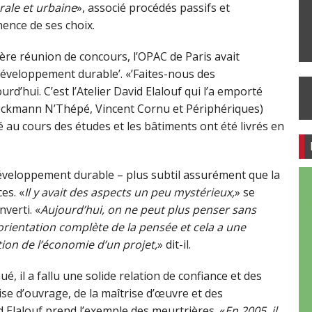
rale et urbaine
», associé procédés passifs et
nence de ses choix.
ière réunion de concours, l’OPAC de Paris avait
 développement durable’. «’Faites-nous des
ourd’hui. C’est l’Atelier David Elalouf qui l’a emporté
 Beckmann N’Thépé, Vincent Cornu et Périphériques)
 au cours des études et les bâtiments ont été livrés en
 développement durable – plus subtil assurément que la
es. «
Il y avait des aspects un peu mystérieux,
» se
verti. «
Aujourd’hui, on ne peut plus penser sans
orientation complète de la pensée et cela a une
tion de l’économie d’un projet,
» dit-il.
é, il a fallu une solide relation de confiance et des
rise d’ouvrage, de la maîtrise d’œuvre et des
d Elalouf prend l’exemple des meurtrières. «
En 2005, il