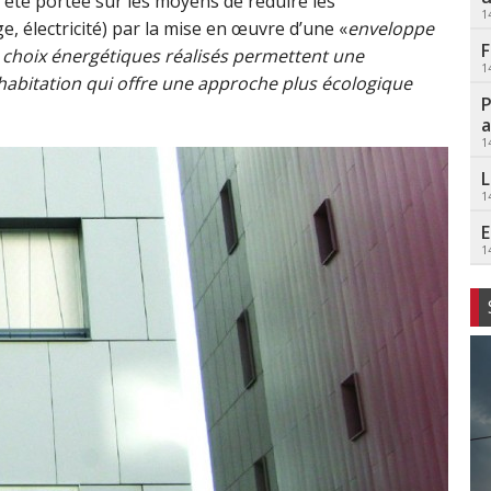
 été portée sur les moyens de réduire les
1
 électricité) par la mise en œuvre d’une «
enveloppe
F
 choix énergétiques réalisés permettent une
1
’habitation qui offre une approche plus écologique
P
a
1
L
1
E
1