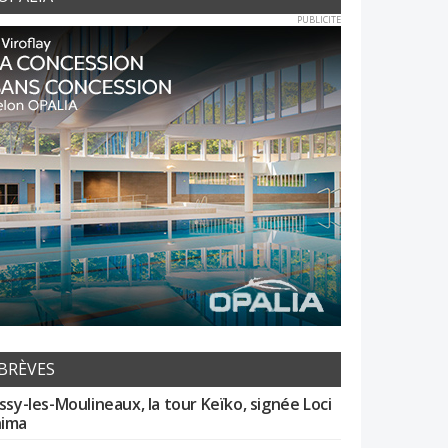
PUBLICITE
BRÈVES
Issy-les-Moulineaux, la tour Keïko, signée Loci
ima