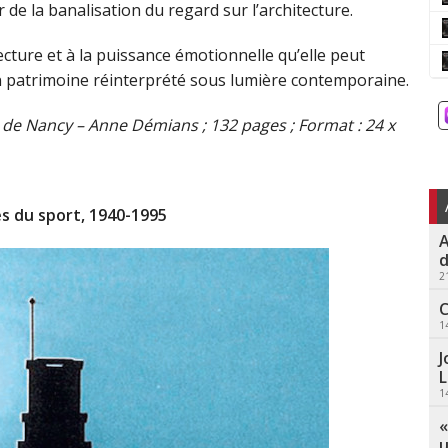
r de la banalisation du regard sur l’architecture.
cture et à la puissance émotionnelle qu’elle peut
un patrimoine réinterprété sous lumière contemporaine.
s de Nancy – Anne Démians ; 132 pages ; Format : 24 x
s du sport, 1940-1995
A
d
2
C
1
J
L
1
«
u