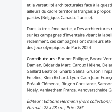
et la versatilité architecturales face à la que
ailleurs du cadre territorial français à prop
parties (Belgique, Canada, Tunisie).
Dans la troisième partie, « Des architectures
sur les campagnes d’inventaire visant la labell
récemment, ces campagnes ont d’ailleurs été l
des Jeux olympiques de Paris 2024.
Contributeurs :
Bonnet Philippe, Boone Vero
Damien, Bédarida Marc, Caroux Hélène, Delau
Gaillard Béatrice, Gharbi Salma, Gruson Thip
Emeline, Klein Richard, Lyon-Caen Jean-Franço
Préault Clémence, Ringon Constance, Samson
Noëly, Vanlaethem France, Vanoverschelde Ga
Éditeur : Editions Hermann (hors collection) ;
Format : 22 x 28 cm ; Prix : 28€