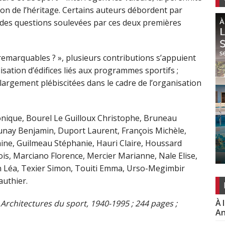
stion de l’héritage. Certains auteurs débordent par
os des questions soulevées par ces deux premières
 remarquables ? », plusieurs contributions s’appuient
isation d’édifices liés aux programmes sportifs ;
argement plébiscitées dans le cadre de l’organisation
nique, Bourel Le Guilloux Christophe, Bruneau
nay Benjamin, Duport Laurent, François Michèle,
aine, Guilmeau Stéphanie, Hauri Claire, Houssard
is, Marciano Florence, Mercier Marianne, Nale Elise,
 Léa, Texier Simon, Touiti Emma, Urso-Megimbir
uthier.
À 
 Architectures du sport, 1940-1995 ; 244 pages ;
An