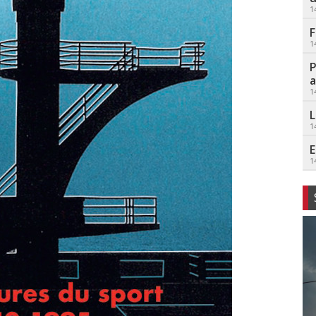
1
F
1
P
a
1
L
1
E
1