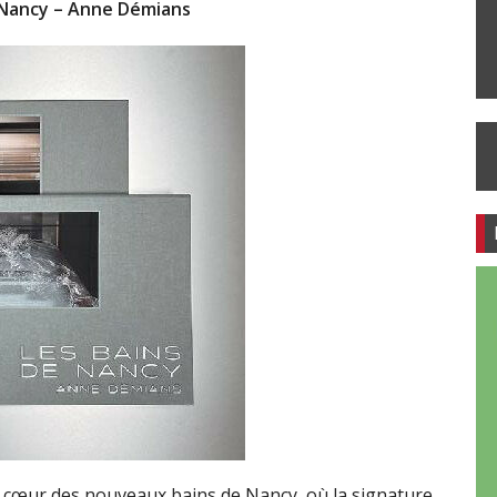
 Nancy – Anne Démians
u cœur des nouveaux bains de Nancy, où la signature