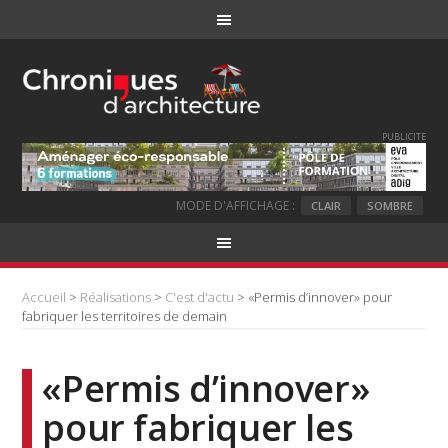
PUBLICITE
MODE D'AFFICHAGE :
CLAIR
SOMBRE
Accueil
>
Réalisations
>
C'est d'actu
> «Permis d’innover» pour
fabriquer les territoires de demain
«Permis d’innover»
pour fabriquer les