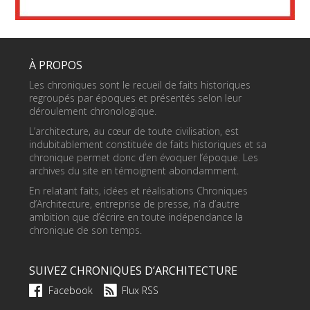
À PROPOS
Les chroniques sont le recueil de faits historiques
regroupés par époques et présentés selon leur
déroulement chronologique.
L’architecture, au cœur de toute civilisation, est
indubitablement constituée de faits historiques et sa
chronique permet donc d’en évoquer l’époque. Les
archives du site en témoignent abondamment.
En relatant faits, idées et réalisations Chroniques
d’Architecture, entreprise de presse, n’a d’autre
ambition que d’écrire en toute indépendance la
chronique de son temps.
SUIVEZ CHRONIQUES D’ARCHITECTURE
Facebook
Flux RSS