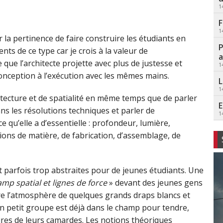
1
F
1
la pertinence de faire construire les étudiants en
P
nts de ce type car je crois à la valeur de
a
e que l’architecte projette avec plus de justesse et
1
 conception à l’exécution avec les mêmes mains.
L
1
hitecture et de spatialité en même temps que de parler
E
s les résolutions techniques et parler de
1
ce qu’elle a d’essentielle : profondeur, lumière,
tions de matière, de fabrication, d’assemblage, de
 parfois trop abstraites pour de jeunes étudiants. Une
mp spatial et lignes de force
» devant des jeunes gens
ndre l’atmosphère de quelques grands draps blancs et
n petit groupe est déjà dans le champ pour tendre,
ires de leurs camardes. Les notions théoriques