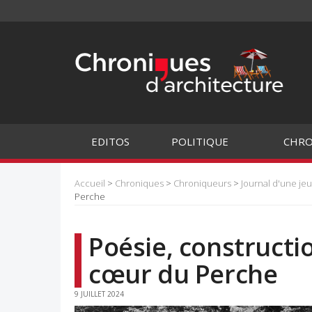
EDITOS
POLITIQUE
CHRO
Accueil
>
Chroniques
>
Chroniqueurs
>
Journal d'une je
Perche
Poésie, constructi
cœur du Perche
9 JUILLET 2024