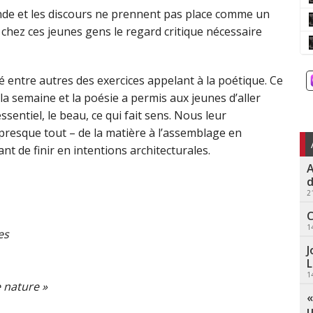
de et les discours ne prennent pas place comme un
 chez ces jeunes gens le regard critique nécessaire
 entre autres des exercices appelant à la poétique. Ce
 la semaine et la poésie a permis aux jeunes d’aller
entiel, le beau, ce qui fait sens. Nous leur
presque tout – de la matière à l’assemblage en
nt de finir en intentions architecturales.
A
d
2
C
1
es
J
L
1
 nature »
«
u