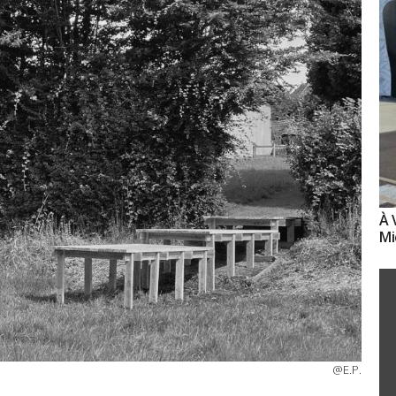
À 
Mi
@E.P.