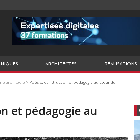
NIQUES
ARCHITECTES
RÉALISATIONS
une architecte
> Poésie, construction et pédagogie au cœur du
on et pédagogie au