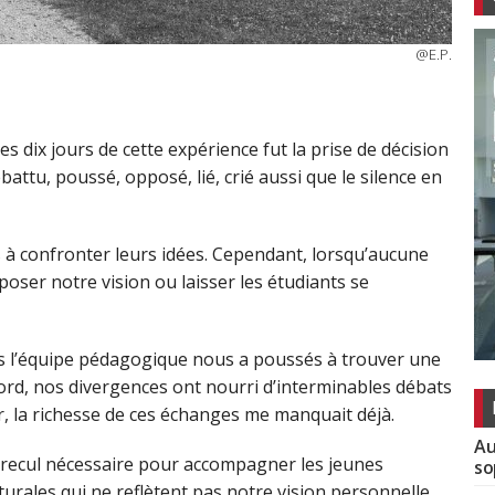
@E.P.
s dix jours de cette expérience fut la prise de décision
ttu, poussé, opposé, lié, crié aussi que le silence en
s à confronter leurs idées. Cependant, lorsqu’aucune
ser notre vision ou laisser les étudiants se
ans l’équipe pédagogique nous a poussés à trouver une
cord, nos divergences ont nourri d’interminables débats
r, la richesse de ces échanges me manquait déjà.
Au
e recul nécessaire pour accompagner les jeunes
so
turales qui ne reflètent pas notre vision personnelle