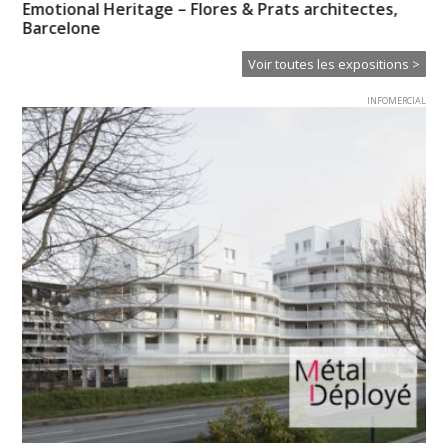
Emotional Heritage – Flores & Prats architectes,
My
Barcelone
l’i
Voir toutes les expositions >
INFOMERCIAL