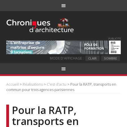
PUBLICITE
MODE D'AFFICHAGE :
CLAIR
SOMBRE
Accueil
>
Réalisations
>
C'est d'actu
> Pour la RATP, transports en
commun pour trois agences parisiennes
Pour la RATP,
transports en