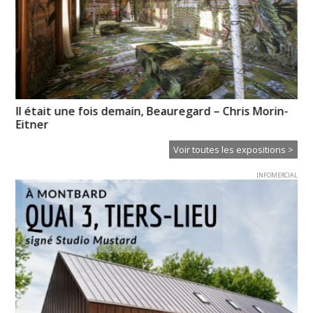
Il était une fois demain, Beauregard – Chris Morin-
Un
Eitner
Voir toutes les expositions >
INFOMERCIAL