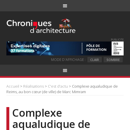
PUBLICITE
MODE D'AFFICHAGE :
CLAIR
SOMBRE
Accueil
>
Réalisations
>
C'est d'actu
> Complexe aqualudique de
Reims, au bon cœur (de ville) de Marc Mimram
Complexe
aqualudique de