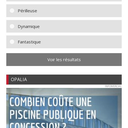
Périlleuse
Dynamique
Fantastique
Voir les résultats
OPALIA
INFOMERCIAL