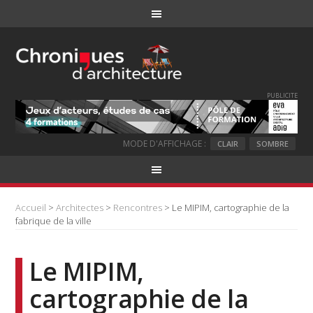
PUBLICITE
MODE D'AFFICHAGE :
CLAIR
SOMBRE
Accueil
>
Architectes
>
Rencontres
> Le MIPIM, cartographie de la
fabrique de la ville
Le MIPIM,
cartographie de la