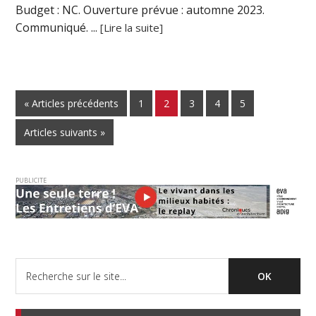
Budget : NC. Ouverture prévue : automne 2023.
Communiqué. ...
[Lire la suite]
« Articles précédents
1
2
3
4
5
Articles suivants »
PUBLICITE