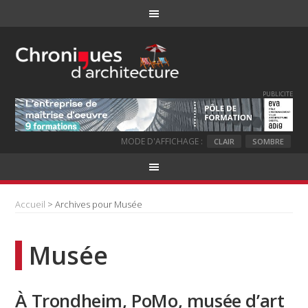
PUBLICITE
MODE D'AFFICHAGE :
CLAIR
SOMBRE
Accueil
> Archives pour Musée
Musée
À Trondheim, PoMo, musée d’art