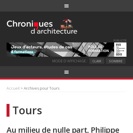
PUBLICITE
MODE D'AFFICHAGE :
CLAIR
SOMBRE
Accueil
> Archives pour Tours
Tours
Au milieu de nulle part, Philippe