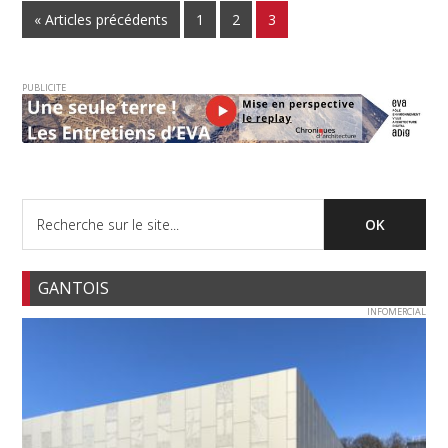
« Articles précédents
1
2
3
PUBLICITE
GANTOIS
INFOMERCIAL