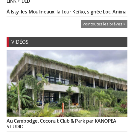
LINK + DLD
À Issy-les-Moulineaux, la tour Keïko, signée Loci Anima
Voir toutes les brèves >
VIDÉOS
Au Cambodge, Coconut Club & Park par KANOPEA
STUDIO