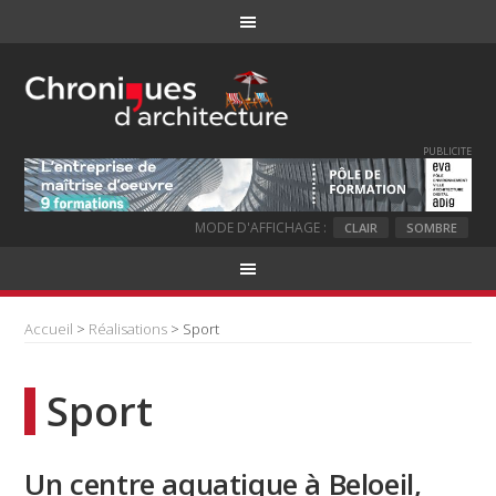
PUBLICITE
MODE D'AFFICHAGE :
CLAIR
SOMBRE
Accueil
>
Réalisations
> Sport
Sport
Un centre aquatique à Beloeil,