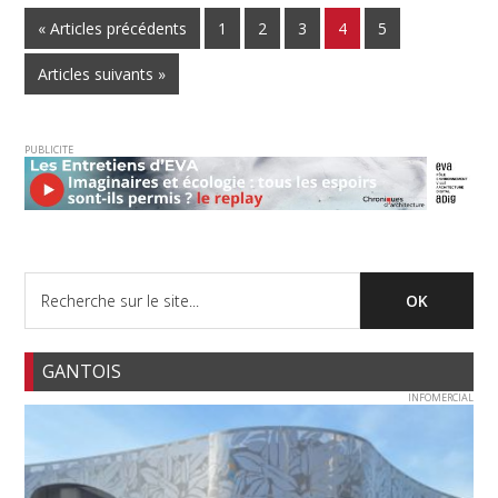
« Articles précédents
1
2
3
4
5
Articles suivants »
PUBLICITE
GANTOIS
INFOMERCIAL